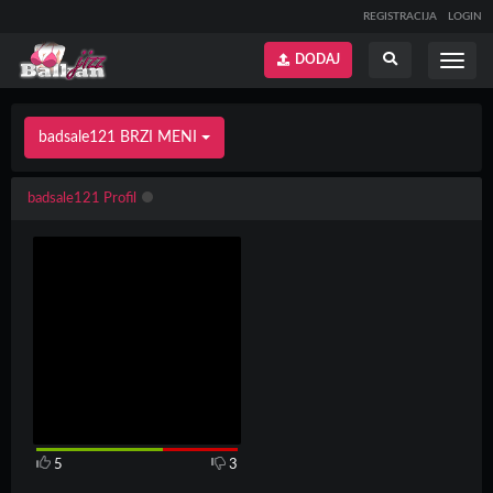
REGISTRACIJA
LOGIN
DODAJ
Prikaži
Prikaži
meni
pretragu
badsale121 BRZI MENI
badsale121 Profil
5
3