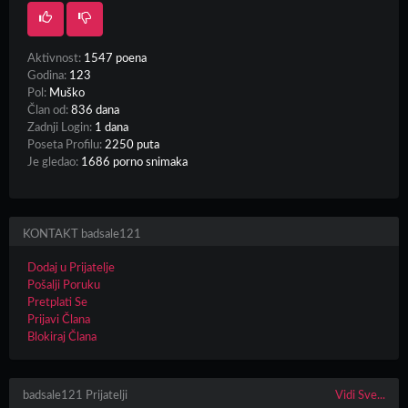
Aktivnost:
1547 poena
Godina:
123
Pol:
Muško
Član od:
836 dana
Zadnji Login:
1 dana
Poseta Profilu:
2250 puta
Je gledao:
1686 porno snimaka
KONTAKT badsale121
Dodaj u Prijatelje
Pošalji Poruku
Pretplati Se
Prijavi Člana
Blokiraj Člana
badsale121 Prijatelji
Vidi Sve...