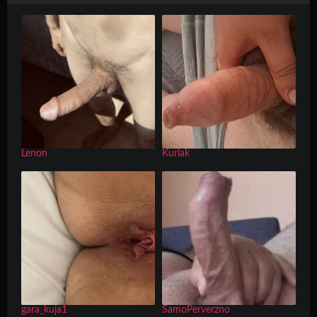
Lenon
Kurlak
gara_kuja1
SamoPerverzno