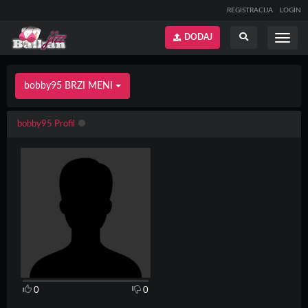
REGISTRACIJA
LOGIN
DODAJ
Prikaži
Prikaži
meni
pretragu
bobby95 BRZI MENI
bobby95 Profil
0
0