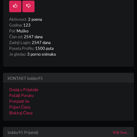
Aktivnost:
2 poena
Godina:
123
Pol:
Muško
Član od:
2547 dana
Zadnji Login:
2547 dana
Poseta Profilu:
1500 puta
Je gledao:
3 porno snimaka
KONTAKT bobby95
Dodaj u Prijatelje
Pošalji Poruku
Pretplati Se
Prijavi Člana
Blokiraj Člana
bobby95 Prijatelji
Vidi Sve...