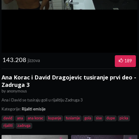
143.208
jizzova
189
Ana Korac i David Dragojevic tusiranje prvi deo -
Zadruga 3
by
anonymous
Ana i David se tusiraju goli u rijalitiju Zadruga 3
Kategorije:
Rijaliti emisije
david
ana
ana korac
kupanje
tusiarnje
gola
sise
dupe
picka
rijaliti
zadruga