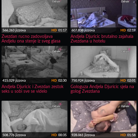
566.263 jizzova
HD
01:17
607.838 jizzova
HD
02:19
Zvezdan rucno zadovoljava
Andjela Djuricic brutalno zajahala
Andjelu ona stenje iz sveg glasa
Zvezdana u hotelu
415.029 jizzova
HD
02:30
750.924 jizzova
HD
02:01
Andjela Djuricic i Zvezdan zestok
Gologuza Andjela Djuricic sjela na
seks u sobi sve se videlo
golog Zvezdana
508.776 jizzova
HD
00:35
928.061 jizzova
HD
01:58