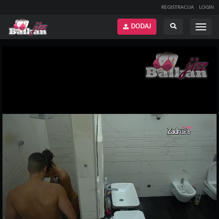
REGISTRACIJA
LOGIN
DODAJ
Prikaži
Prikaži
meni
pretragu