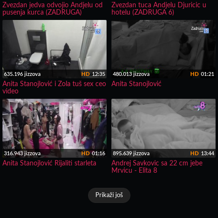
Zvezdan jedva odvojio Andjelu od
Zvezdan tuca Andjelu Djuricic u
pusenja kurca (ZADRUGA)
hotelu (ZADRUGA 6)
635.196 jizzova
HD
12:35
480.013 jizzova
HD
01:21
Anita Stanojlović i Zola tuš sex ceo
Anita Stanojlović
video
316.943 jizzova
HD
01:16
895.639 jizzova
HD
13:44
Anita Stanojlović Rijaliti starleta
Andrej Savkovic sa 22 cm jebe
Mrvicu - Elita 8
Prikaži još