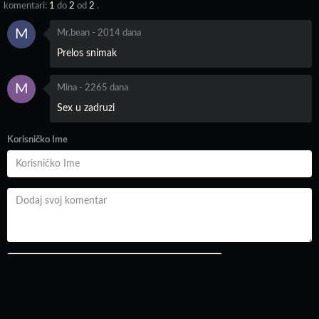
komentari:
1
do
2
od
2
.
M
Mr.bean
-
2014 dana
Prelos snimak
M
Mina
-
2265 dana
Sex u zadruzi
Korisničko Ime