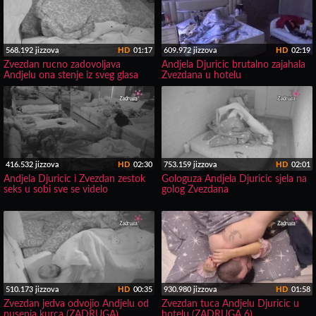
568.192 jizzova
HD
01:17
609.972 jizzova
HD
02:19
Zvezdan rucno zadovoljava
Andjela Djuricic brutalno zajahala
Andjelu ona stenje iz sveg glasa
Zvezdana u hotelu
416.532 jizzova
HD
02:30
753.159 jizzova
HD
02:01
Andjela Djuricic i Zvezdan zestok
Gologuza Andjela Djuricic sjela na
seks u sobi sve se videlo
golog Zvezdana
510.173 jizzova
HD
00:35
930.980 jizzova
HD
01:58
Zvezdan jedva odvojio Andjelu od
Zvezdan tuca Andjelu Djuricic u
pusenja kurca (ZADRUGA)
hotelu (ZADRUGA 6)