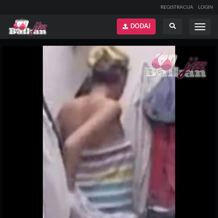
REGISTRACIJA
LOGIN
DODAJ
Prikaži
Prikaži
meni
pretragu