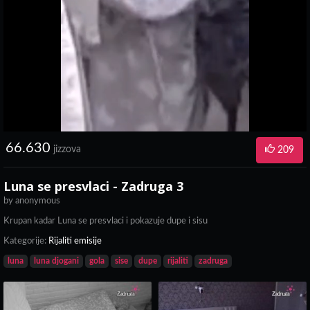
66.630
jizzova
209
Luna se presvlaci - Zadruga 3
by
anonymous
Krupan kadar Luna se presvlaci i pokazuje dupe i sisu
Kategorije:
Rijaliti emisije
luna
luna djogani
gola
sise
dupe
rijaliti
zadruga