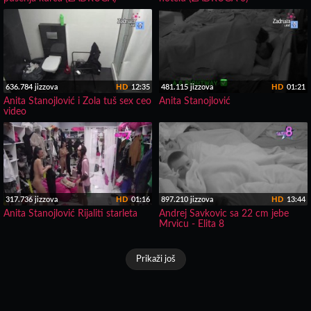
636.784 jizzova
HD
12:35
481.115 jizzova
HD
01:21
Anita Stanojlović i Zola tuš sex ceo
Anita Stanojlović
video
317.736 jizzova
HD
01:16
897.210 jizzova
HD
13:44
Anita Stanojlović Rijaliti starleta
Andrej Savkovic sa 22 cm jebe
Mrvicu - Elita 8
Prikaži još